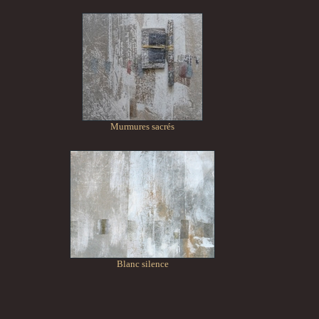
Murmures sacrés
Blanc silence