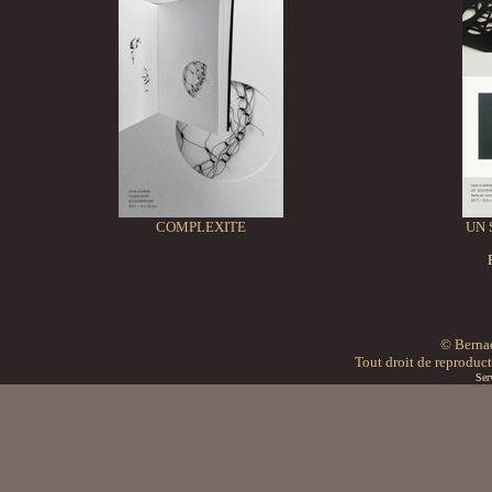
COMPLEXITE
UN 
© Bern
Tout droit de reproducti
Ser