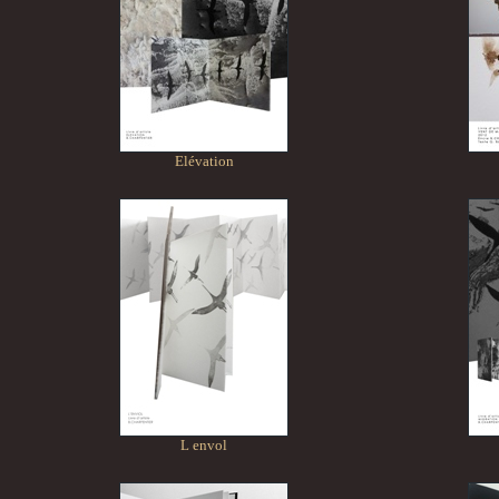
Elévation
L envol