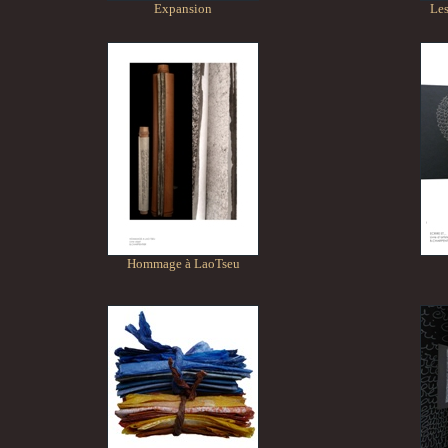
Expansion
Les
Hommage à LaoTseu