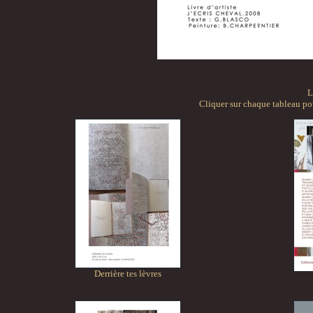
L
Cliquer sur chaque tableau po
Derrière tes lèvres