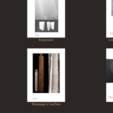
Expansion
Les
Hommage à LaoTseu