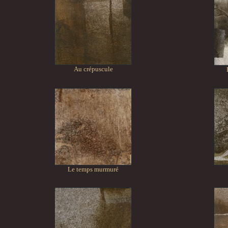
Au crépuscule
Le temps murmuré