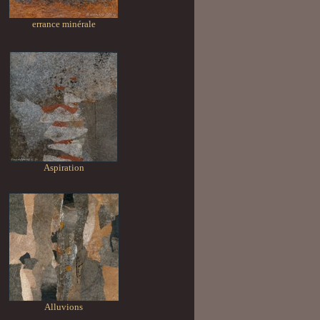
errance minérale
Aspiration
Alluvions