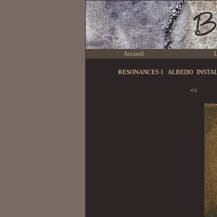
Accueil
L
RESONANCES 1
ALBEDO
INSTA
<<