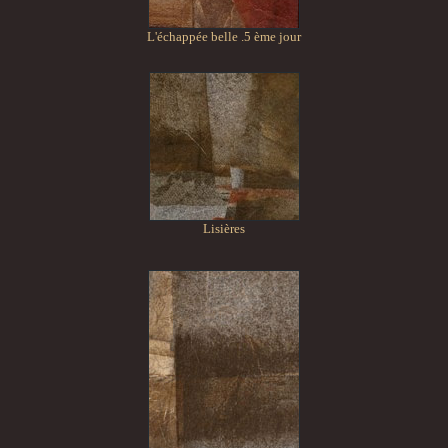
L'échappée belle .5 ème jour
Lisières