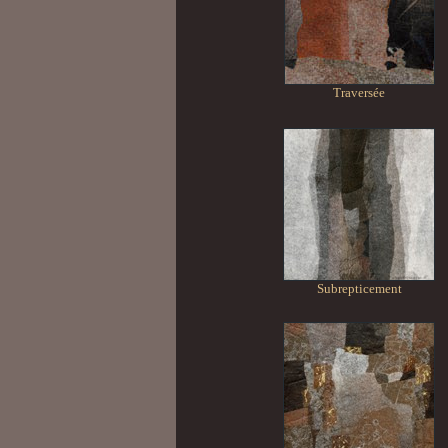
Traversée
Subrepticement