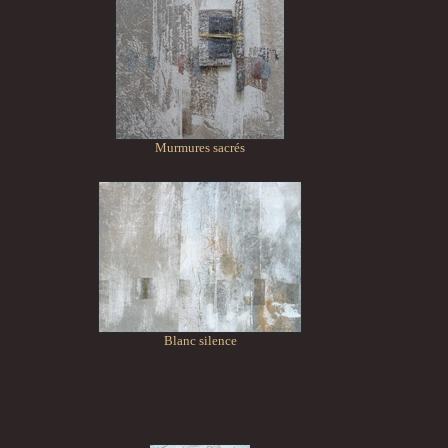
Murmures sacrés
Blanc silence