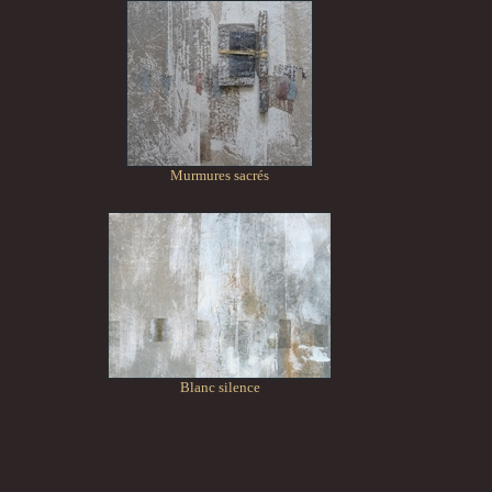
Murmures sacrés
Blanc silence